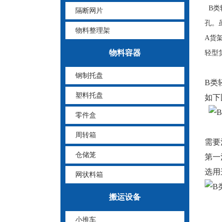
B类
隔断网片
孔。
物料整理架
A货
物料容器
轻型
钢制托盘
B类
塑料托盘
如下
零件盒
周转箱
需要
仓储笼
第一
选用
网状料箱
搬运设备
小推车