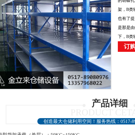
的胡蝶孔
架，B类
也有了提
是那是由
下，B类
订购
产品详细
PRODUCT CET
创造最大仓储利用空间！服务热线：0517-890809
轻型货架
承载（单层）：50KG~150KG