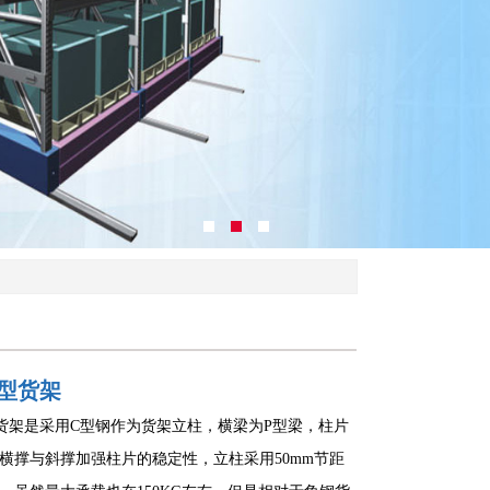
型货架
货架是采用C型钢作为货架立柱，横梁为P型梁，柱片
横撑与斜撑加强柱片的稳定性，立柱采用50mm节距