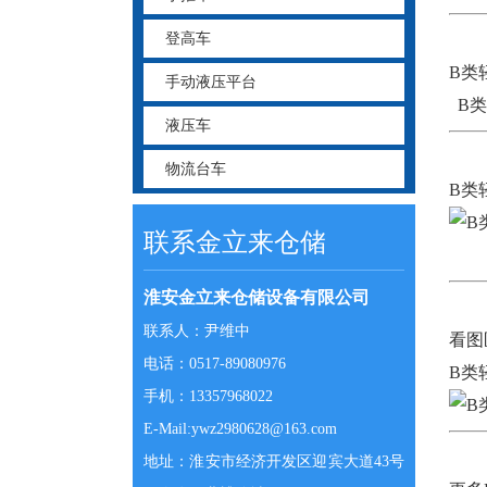
登高车
B类
手动液压平台
B类
液压车
物流台车
B类
联系金立来仓储
淮安金立来仓储设备有限公司
联系人：尹维中
看图
电话：0517-89080976
手机：13357968022
E-Mail:ywz2980628@163.com
地址：淮安市经济开发区迎宾大道43号