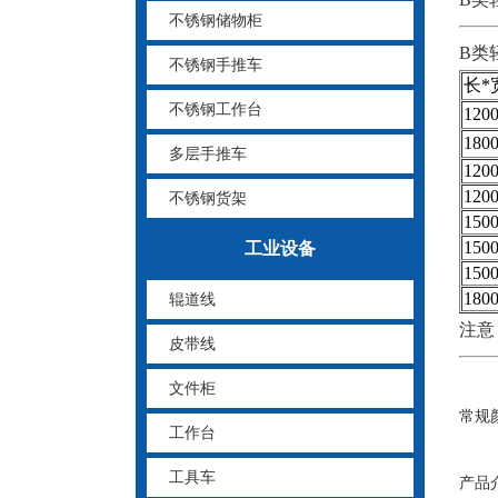
不锈钢储物柜
B类
不锈钢手推车
长*
不锈钢工作台
120
180
多层手推车
120
120
不锈钢货架
150
150
工业设备
150
180
辊道线
注意
皮带线
文件柜
常规
工作台
工具车
产品