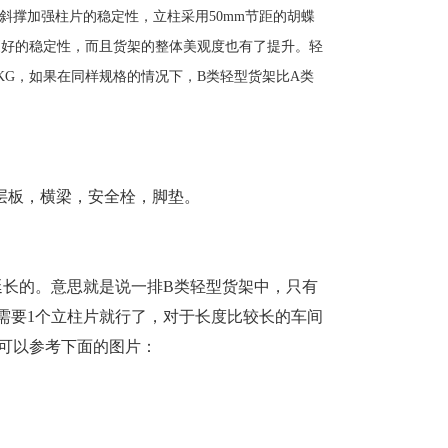
斜撑加强柱片的稳定性，立柱采用50mm节距的胡蝶
更好的稳定性，而且货架的整体美观度也有了提升。轻
0KG，如果在同样规格的情况下，
B类轻型货架
比A
类
层板，横梁，安全栓，脚垫。
延长的。意思就是说一排
B类轻型货架中，只有
需要1个立柱片就行了，对于长度比较长的车间
可以参考下面的图片：