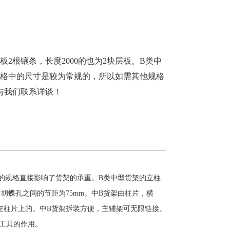
2根镶条，长度2000的也为2块层板。B类中
面表格中的尺寸是较为常规的，所以如需其他规格
与我们联系详谈！
的规格直接影响了货架的承重。B类中型货架的立柱
胡蝶孔之间的节距为75mm。中B货架由柱片，横
在柱片上的。中B货架拆装方便，主辅架可无限链接。
工具的作用。