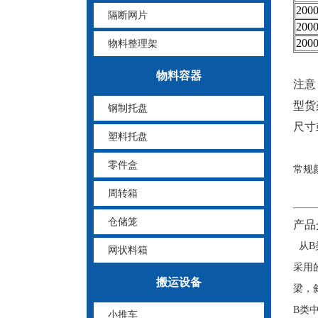
200
隔断网片
200
200
物料整理架
物料容器
注意
型货
钢制托盘
尺寸
塑料托盘
零件盒
常规
周转箱
仓储笼
产品
从B
网状料箱
采用
搬运设备
梁，
B类
小推车