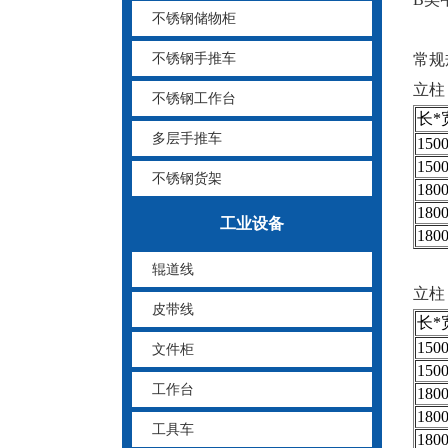
不锈钢储物柜
不锈钢手推车
常规
立柱：
不锈钢工作台
长*
多层手推车
150
150
不锈钢货架
180
180
工业设备
180
辊道线
立柱：
皮带线
长*
150
文件柜
150
工作台
180
180
工具车
180