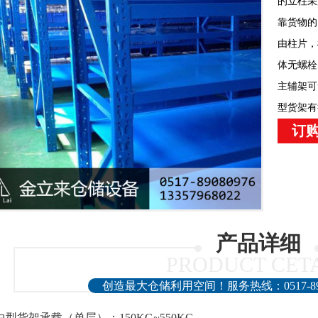
的立柱采
靠货物的
由柱片，
体无螺栓
主辅架可
型货架有
订购
产品详细
PRODUCT CET
创造最大仓储利用空间！服务热线：0517-890809
中型货架承载（单层）：150KG~550KG