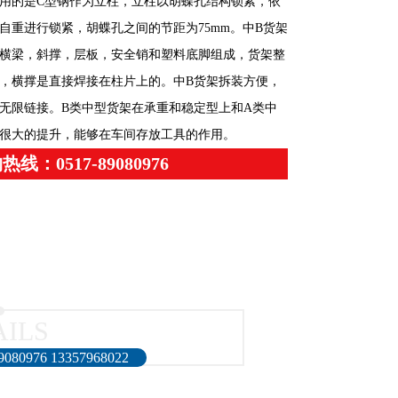
用的是C型钢作为立柱，立柱以胡蝶孔结构锁紧，依
自重进行锁紧，胡蝶孔之间的节距为75mm。中B货架
横梁，斜撑，层板，安全销和塑料底脚组成，货架整
，横撑是直接焊接在柱片上的。中B货架拆装方便，
无限链接。B类中型货架在承重和稳定型上和A类中
很大的提升，能够在车间存放工具的作用。
热线：0517-89080976
AILS
76 13357968022