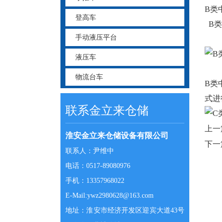
B类
登高车
B类
手动液压平台
液压车
物流台车
B类
式进
联系金立来仓储
上一
淮安金立来仓储设备有限公司
下一
联系人：尹维中
电话：0517-89080976
手机：13357968022
E-Mail:ywz2980628@163.com
地址：淮安市经济开发区迎宾大道43号