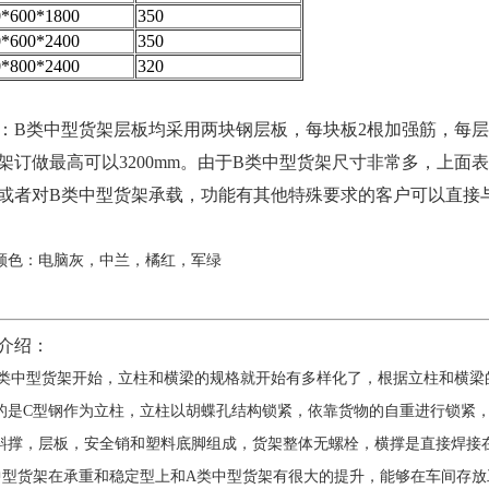
0*600*1800
350
0*600*2400
350
0*800*2400
320
：B类中型货架层板均采用两块钢层板，每块板2根加强筋，每层板
架订做最高可以3200mm。由于B类中型货架尺寸非常多，上
或者对B类中型货架承载，功能有其他特殊要求的客户可以直接
颜色：电脑灰，中兰，橘红，军绿
介绍：
类中型货架开始，立柱和横梁的规格就开始有多样化了，根据立柱和横梁
的是C型钢作为立柱，立柱以胡蝶孔结构锁紧，依靠货物的自重进行锁紧，
斜撑，层板，安全销和塑料底脚组成，货架整体无螺栓，横撑是直接焊接
中型货架在承重和稳定型上和A类中型货架有很大的提升，能够在车间存放