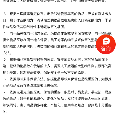
高处码放，为防止破损，保证安全，应当尽可能使用棚架等保管设备。
３．根据出库频率选定位置。出货和进货频率高的物品，应放在靠近出入
口，易于作业的地方；流动性差的物品放在距离出入口稍远的地方；季节
性物品则依其季节特性来选定放置的场所。
４．同一品种在同一地方保管。为提高作业效率和保管效率，同一物品或
类似物品应放在同一地方保管，员工对库内物品放置位置的熟悉程度直接
影响着出入库的时间，将类似的物品放在邻近的地方也是提高效率的重要
方法。
５．根据物品重量安排保管的位置。安排放置场所时，重的物品放在下
边，把轻的物品放在货架的上方。需要人工搬运的大型物品则以腰部的高
度为基准。这对提高效率、保证安全是一项重要的原则。
６．依据形状安排保管方法。依据物品形状来保管也是很重要的，如标推
化的商品应放在托盘或货架上来保管。
７．依据先进先出的原则。保管的重要一条是对于易变质、易破损、易腐
败的物品；对于机能易退化、老化的物品，应尽可能按先人先出的原则，
加快周转。由于商品的多样化、个性化，使用寿命短这一原则是十分重要
的。