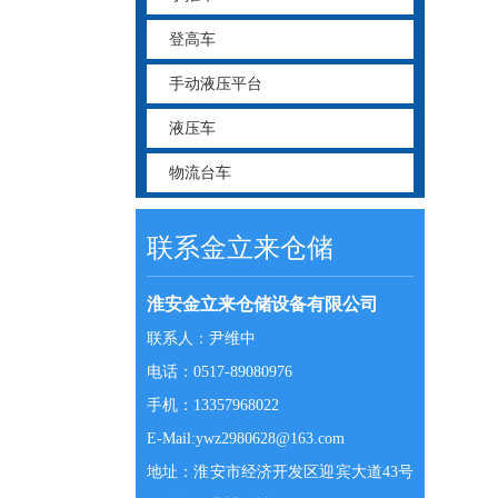
登高车
手动液压平台
液压车
物流台车
联系金立来仓储
淮安金立来仓储设备有限公司
联系人：尹维中
电话：0517-89080976
手机：13357968022
E-Mail:ywz2980628@163.com
地址：淮安市经济开发区迎宾大道43号