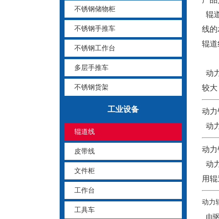
不锈钢储物柜
辊道
不锈钢手推车
线的
辊道
不锈钢工作台
多层手推车
动力
不锈钢货架
较大
工业设备
动力
动力
辊道线
动力
皮带线
动力
文件柜
用辊
工作台
动力
工具车
由驱