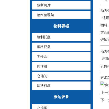
隔断网片
动力
物料整理架
适用
物料
物料容器
方面
钢制托盘
链输
塑料托盘
动力
零件盒
辊道
以价
周转箱
仓储笼
更多
网状料箱
上一
搬运设备
下一
小推车