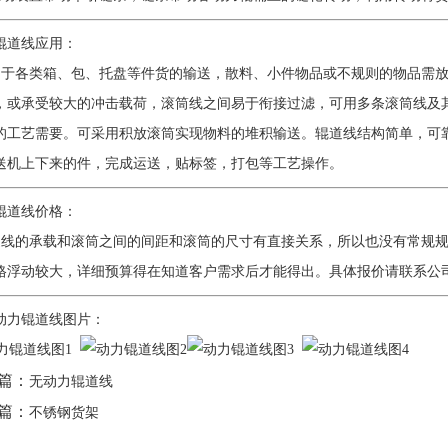
锟道线应用：
于各类箱、包、托盘等件货的输送，散料、小件物品或不规则的物品需放
，或承受较大的冲击载荷，滚筒线之间易于衔接过滤，可用多条滚筒线及
的工艺需要。可采用积放滚筒实现物料的堆积输送。辊道线结构简单，可
送机上下来的件，完成运送，贴标签，打包等工艺操作。
锟道线价格：
线的承载和滚筒之间的间距和滚筒的尺寸有直接关系，所以也没有常规规
格浮动较大，详细预算得在知道客户需求后才能得出。具体报价请联系公司电话：0
动力锟道线图片：
篇：
无动力辊道线
篇：
不锈钢货架