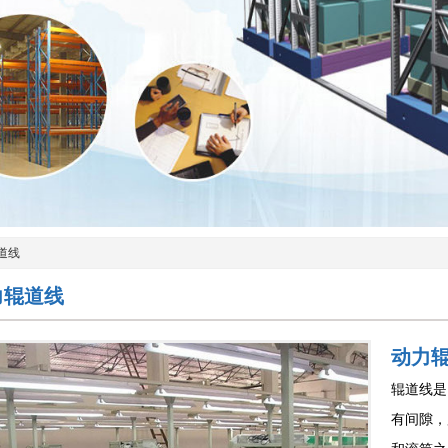
道线
力辊道线
动力
辊道线是
有间隙，